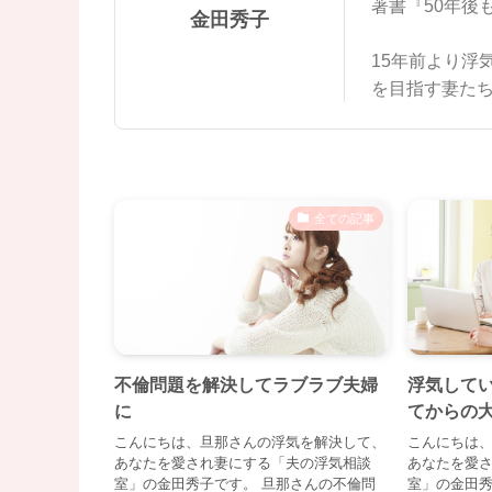
著書『50年後
金田秀子
15年前より浮
を目指す妻た
全ての記事
不倫問題を解決してラブラブ夫婦
浮気して
に
てからの
こんにちは、旦那さんの浮気を解決して、
こんにちは
あなたを愛され妻にする「夫の浮気相談
あなたを愛
室」の金田秀子です。 旦那さんの不倫問
室」の金田秀