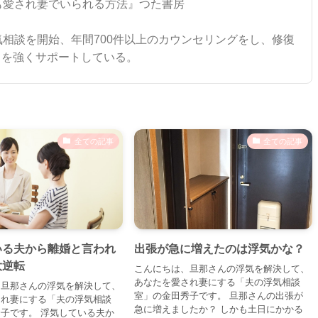
も愛され妻でいられる方法』つた書房
気相談を開始、年間700件以上のカウンセリングをし、修復
ちを強くサポートしている。
全ての記事
全ての記事
いる夫から離婚と言われ
出張が急に増えたのは浮気かな？
大逆転
こんにちは、旦那さんの浮気を解決して、
あなたを愛され妻にする「夫の浮気相談
、旦那さんの浮気を解決して、
室」の金田秀子です。 旦那さんの出張が
され妻にする「夫の浮気相談
急に増えましたか？ しかも土日にかかる
子です。 浮気している夫か