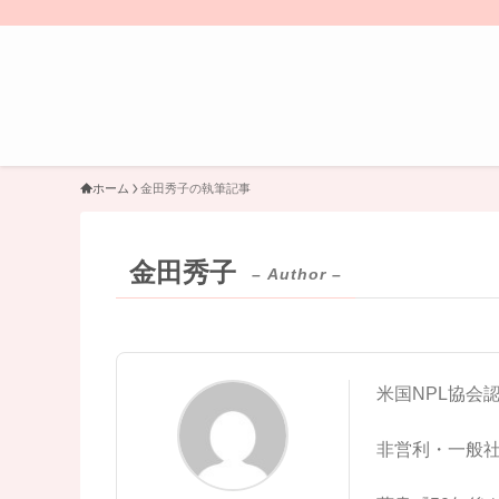
ホーム
金田秀子の執筆記事
金田秀子
– Author –
米国NPL協会
非営利・一般