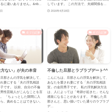
に違いありません。&nb...
しています。 この方法で、夫婦関係を...
2日
2016年4月18日
全ての記事
全ての記事
仕方ない」が夫の本音
不倫した旦那とラブラブデート^^
、旦那さんの浮気を解決して、
こんにちは、旦那さんの浮気を解決して、
され妻にする「夫の浮気相談
あなたを愛され妻にする「夫の浮気相談
子です。 以前、自分の不倫
室」の金田秀子です。 私の浮気解決方法
た男性芸能人がこんなことを言
は、人によっては「奇跡が起きた」そんな
。 「ちょっとした隙間に入
感覚になることがあります。 不倫した旦
たら、責めることはできない。
那さんと、思い描いていた通りのラブラブ
デ...