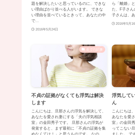
題を解決したいと思っているのに、できな
ら「離婚」
い理由ばかり並べる人がいます。 できな
た、F子さん
い理由を並べているときって、あなたの中
子さんは、あ
で...
2016年5月1
2016年5月24日
全ての記事
不貞の証拠がなくても浮気は解決
浮気して
します
ん
こんにちは、旦那さんの浮気を解決して、
こんにちは
あなたを愛され妻にする「夫の浮気相談
あなたを愛
室」の金田秀子です。 旦那さんの浮気が
室」の金田秀
発覚すると、まず最初に「不貞の証拠を集
ってこない
めなくては！」と思うものです。 なの
ました。 で