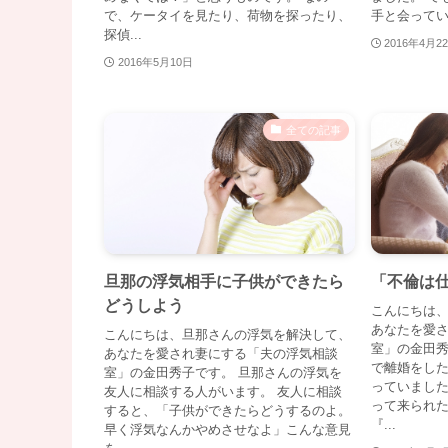
で、ケータイを見たり、荷物を探ったり、
手と会っている
探偵...
2016年4月2
2016年5月10日
全ての記事
旦那の浮気相手に子供ができたら
「不倫は
どうしよう
こんにちは
あなたを愛
こんにちは、旦那さんの浮気を解決して、
室」の金田秀
あなたを愛され妻にする「夫の浮気相談
で離婚をし
室」の金田秀子です。 旦那さんの浮気を
っていました
友人に相談する人がいます。 友人に相談
って来られ
すると、「子供ができたらどうするのよ。
『...
早く浮気なんかやめさせなよ」こんな意見