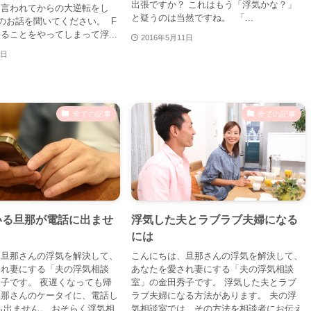
出張ですか？ これはもう「浮気かな？」
と言われてからの大逆転をし
と疑うのは当然ですね。 「...
のお話を聞いてください。 F
ることをやってしまって浮...
2016年5月11日
6日
全ての記事
全ての記事
いる旦那が電話に出ませ
浮気した夫とラブラブ夫婦になる
には
、旦那さんの浮気を解決して、
こんにちは、旦那さんの浮気を解決して、
され妻にする「夫の浮気相談
あなたを愛され妻にする「夫の浮気相談
子です。 夜遅くなっても帰
室」の金田秀子です。 浮気した夫とラブ
旦那さんのケータイに、電話し
ラブ夫婦になる方法があります。 夫の浮
も出ません。 おそらく浮気相
気相談室では、その方法を相談者にお伝え