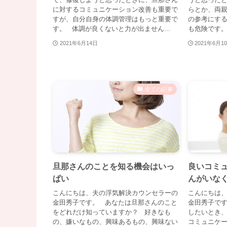
に対するコミュニケーション改善も重要で
らとか、両
すが、自分自身の体調管理はもっと重要で
の参考にす
す。 体調が良くないと力が出ません...
も危険です。
2021年6月14日
2021年6月1
全ての記事
旦那さんのことを知る機会はいっ
良いコミ
ぱい
んがいな
こんにちは、夫の浮気解決カウンセラーの
こんにちは
金田秀子です。 あなたは旦那さんのこと
金田秀子で
をどれだけ知っていますか？ 好きなも
したいとき
の、嫌いなもの、興味あるもの、興味ない
コミュニケ