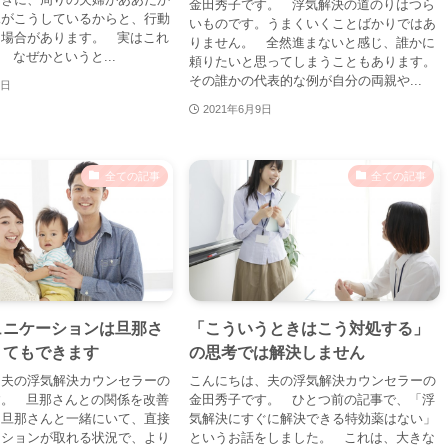
金田秀子です。 浮気解決の道のりはつら
親がこうしているからと、行動
いものです。うまくいくことばかりではあ
る場合があります。 実はこれ
りません。 全然進まないと感じ、誰かに
 なぜかというと...
頼りたいと思ってしまうこともあります。
その誰かの代表的な例が自分の両親や...
0日
2021年6月9日
全ての記事
全ての記事
ュニケーションは旦那さ
「こういうときはこう対処する」
くてもできます
の思考では解決しません
、夫の浮気解決カウンセラーの
こんにちは、夫の浮気解決カウンセラーの
す。 旦那さんとの関係を改善
金田秀子です。 ひとつ前の記事で、「浮
、旦那さんと一緒にいて、直接
気解決にすぐに解決できる特効薬はない」
ーションが取れる状況で、より
というお話をしました。 これは、大きな