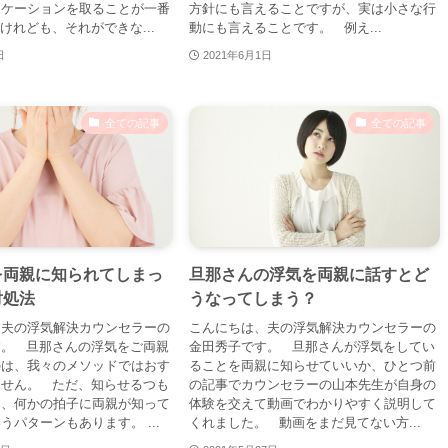
ニケーションを取ることが一番
方針にも言えることですが、実は小さな行
けれども、それができな...
動にも言えることです。 例え...
日
2021年6月1日
全ての記事
全ての記事
を両親に知られてしまっ
旦那さんの浮気を両親に話すとど
対処法
うなってしまう？
、夫の浮気解決カウンセラーの
こんにちは、夫の浮気解決カウンセラーの
す。 旦那さんの浮気をご両親
金田秀子です。 旦那さんが浮気をしてい
のは、我々のメソッドではおす
ることを両親に知らせていいか、ひとつ前
ません。 ただ、知らせるつも
の記事でカウンセラーの山本先生が自身の
も、何かの拍子に両親が知って
体験を交えて動画でわかりやすく説明して
うパターンもあります。 ...
くれました。 動画をまだ見てない方...